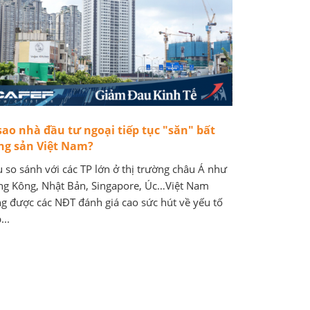
sao nhà đầu tư ngoại tiếp tục "săn" bất
ng sản Việt Nam?
 so sánh với các TP lớn ở thị trường châu Á như
g Kông, Nhật Bản, Singapore, Úc…Việt Nam
g được các NĐT đánh giá cao sức hút về yếu tố
...