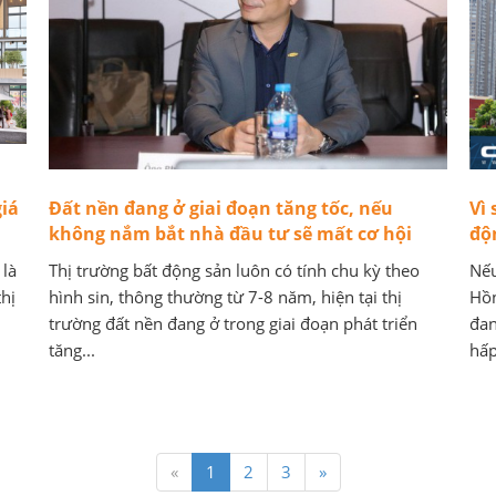
iá
Đất nền đang ở giai đoạn tăng tốc, nếu
Vì 
không nắm bắt nhà đầu tư sẽ mất cơ hội
độ
 là
Thị trường bất động sản luôn có tính chu kỳ theo
Nếu
hị
hình sin, thông thường từ 7-8 năm, hiện tại thị
Hồn
trường đất nền đang ở trong giai đoạn phát triển
đan
tăng...
hấp
«
1
2
3
»