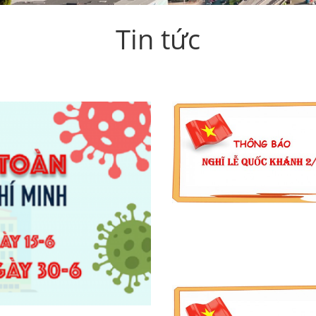
Tin tức
THÔNG BÁO LỊCH NGHỈ L
QUỐC KHÁNH 2/9/2020