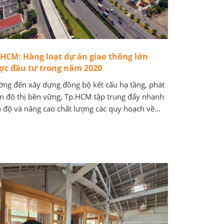
.HCM: Hàng loạt dự án giao thông lớn
ợc đầu tư trong năm 2020
ng đến xây dựng đồng bộ kết cấu hạ tầng, phát
ển đô thị bền vững, Tp.HCM tập trung đẩy nhanh
n độ và nâng cao chất lượng các quy hoạch về...