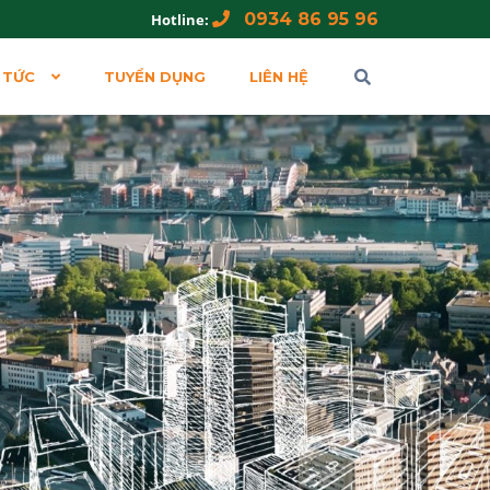
0934 86 95 96
Hotline:
 TỨC
TUYỂN DỤNG
LIÊN HỆ