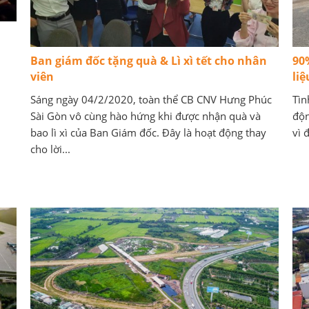
Ban giám đốc tặng quà & Lì xì tết cho nhân
90
viên
li
Sáng ngày 04/2/2020, toàn thể CB CNV Hưng Phúc
Tìn
Sài Gòn vô cùng hào hứng khi được nhận quà và
độn
bao lì xì của Ban Giám đốc. Đây là hoạt động thay
vì 
cho lời...