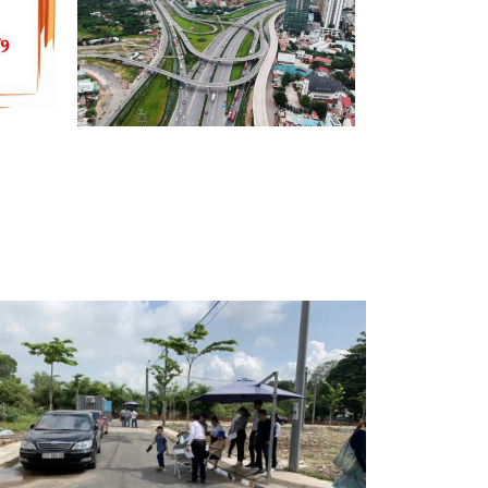
Ễ
GIÁ BĐS TP PHÍA ĐÔNG TƯƠNG
LAI ĐÃ TĂNG HƠN 40% TRONG 3
NĂM QUA