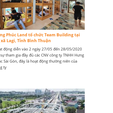
ng Phúc Land tổ chức Team Building tại
ị xã Lagi, Tỉnh Bình Thuận
t động diễn vào 2 ngày 27/05 đến 28/05/2020
 sự tham gia đầy đủ các CNV công ty TNHH Hưng
c Sài Gòn, đây là hoạt động thường niên của
g ty