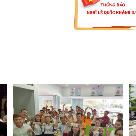
 Covid
THÔNG BÁO LỊCH NGHỈ L
QUỐC KHÁNH 2/9/2020