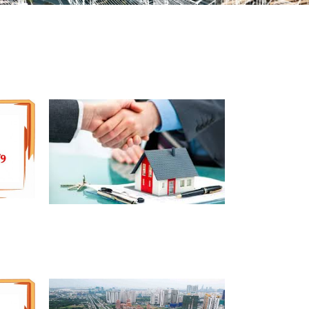
Ễ
5 BƯỚC MUA NHÀ, ĐẤT ĐANG
THẾ CHẤP NGÂN HÀNG ĐÚNG
LUẬT 2020