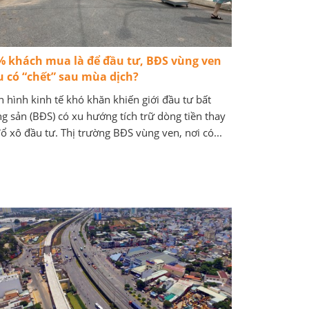
% khách mua là để đầu tư, BĐS vùng ven
ệu có “chết” sau mùa dịch?
h hình kinh tế khó khăn khiến giới đầu tư bất
g sản (BĐS) có xu hướng tích trữ dòng tiền thay
đổ xô đầu tư. Thị trường BĐS vùng ven, nơi có...