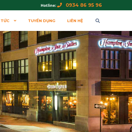
0934 86 95 96
Hotline:
 TỨC
TUYỂN DỤNG
LIÊN HỆ