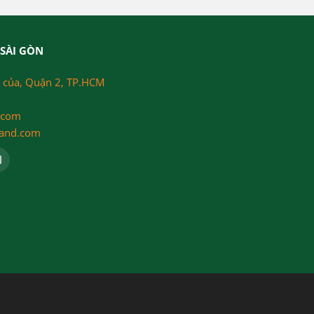
SÀI GÒN
 của, Quận 2, TP.HCM
.com
land.com