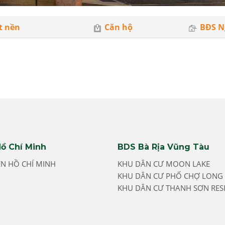
t nền
Căn hộ
BĐS N
ồ Chí Minh
BDS Bà Rịa Vũng Tàu
ỀN HỒ CHÍ MINH
KHU DÂN CƯ MOON LAKE
KHU DÂN CƯ PHỐ CHỢ LONG 
KHU DÂN CƯ THANH SƠN RES