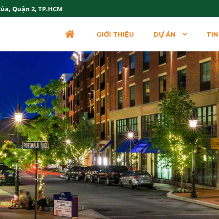
Của, Quận 2, TP.HCM
GIỚI THIỆU
DỰ ÁN
TIN