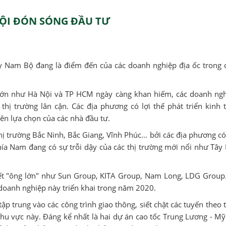
HỘI ĐÓN SÓNG ĐẦU TƯ
y Nam Bộ đang là điểm đến của các doanh nghiệp địa ốc trong 
 lớn như Hà Nội và TP HCM ngày càng khan hiếm, các doanh ngh
thị trường lân cận. Các địa phương có lợi thế phát triển kinh 
tiên lựa chọn của các nhà đầu tư.
hị trường Bắc Ninh, Bắc Giang, Vĩnh Phúc... bởi các địa phương c
hía Nam đang có sự trỗi dậy của các thị trường mới nổi như Tây
t "ông lớn" như Sun Group, KITA Group, Nam Long, LDG Group.
 doanh nghiệp này triển khai trong năm 2020.
ập trung vào các công trình giao thông, siết chặt các tuyến theo 
hu vực này. Đáng kể nhất là hai dự án cao tốc Trung Lương - M