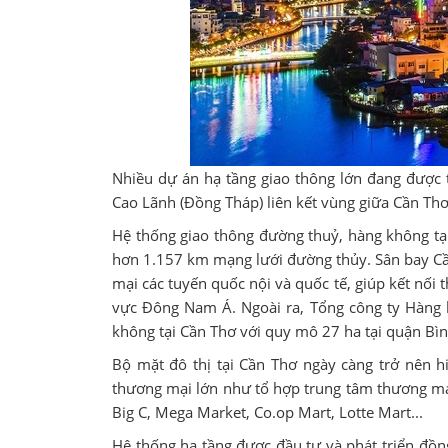
Nhiều dự án hạ tầng giao thông lớn đang được 
Cao Lãnh (Đồng Tháp) liên kết vùng giữa Cần Thơ v
Hệ thống giao thông đường thuỷ, hàng không tạ
hơn 1.157 km mạng lưới đường thủy. Sân bay Cầ
mại các tuyến quốc nội và quốc tế, giúp kết nối
vực Đông Nam Á. Ngoài ra, Tổng công ty Hàng k
không tại Cần Thơ với quy mô 27 ha tại quận Bì
Bộ mặt đô thị tại Cần Thơ ngày càng trở nên h
thương mại lớn như tổ hợp trung tâm thương m
Big C, Mega Market, Co.op Mart, Lotte Mart...
Hệ thống hạ tầng được đầu tư và phát triển đồn