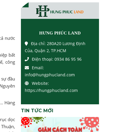
HƯNG PHÚC LAND
cả nước
Địa chỉ:
280A20 Lương Định
Của, Quận 2, TP.HCM
iệp bất
Điện thoại:
0934 86 95 96
tế, công
Email:
info@hungphucland.com
ó sự đầu
Website:
 Nguyên
https://hungphucland.com
.. Hàng
TIN TỨC MỚI
trục dọc
ỹ Thuận,