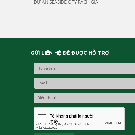
DỰ ÁN SEASIDE CITY RẠCH GIÁ
GỬI LIÊN HỆ ĐỂ ĐƯỢC HỖ TRỢ