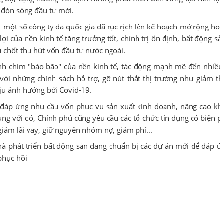
m đón sóng đầu tư mới.
, một số công ty đa quốc gia đã rục rịch lên kế hoạch mở rộng h
ợi của nền kinh tế tăng trưởng tốt, chính trị ổn định, bất động 
ủ chốt thu hút vốn đầu tư nước ngoài.
ánh chim "báo bão" của nền kinh tế, tác động mạnh mẽ đến nhi
ới những chính sách hỗ trợ, gỡ nút thắt thị trường như giảm th
hịu ảnh hưởng bởi Covid-19.
 đáp ứng nhu cầu vốn phục vụ sản xuất kinh doanh, nâng cao k
ng với đó, Chính phủ cũng yêu cầu các tổ chức tín dụng có biện
 giảm lãi vay, giữ nguyên nhóm nợ, giảm phí...
nhà phát triển bất động sản đang chuẩn bị các dự án mới để đáp
phục hồi.