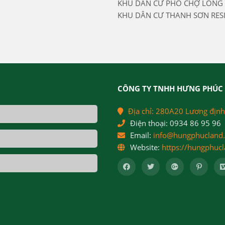
KHU DÂN CƯ PHỐ CHỢ LONG 
KHU DÂN CƯ THANH SƠN RES
CÔNG TY TNHH HƯNG PHÚC 
Địa chỉ:
280A20 Lương định
Điện thoại:
0934 86 95 96
Email:
info@hungphucland
Website:
https://hungphuc