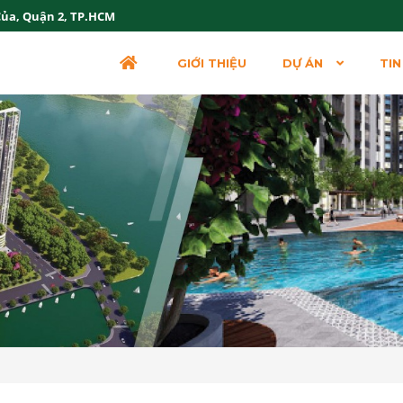
Của, Quận 2, TP.HCM
GIỚI THIỆU
DỰ ÁN
TIN