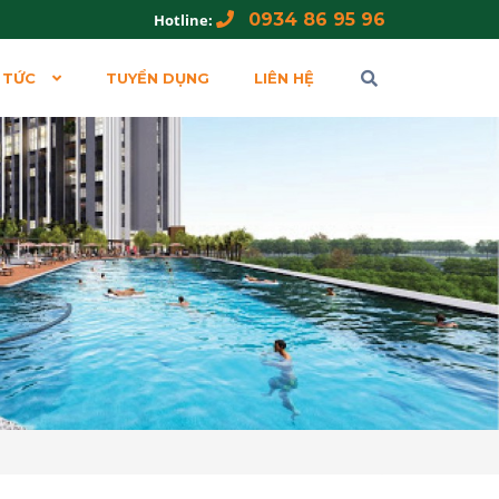
0934 86 95 96
Hotline:
 TỨC
TUYỂN DỤNG
LIÊN HỆ