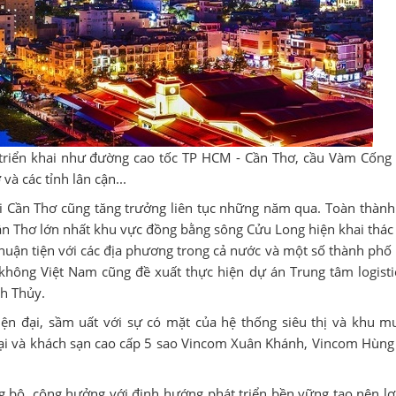
triển khai như đường cao tốc TP HCM - Cần Thơ, cầu Vàm Cống 
à các tỉnh lân cận...
i Cần Thơ cũng tăng trưởng liên tục những năm qua. Toàn thành
n Thơ lớn nhất khu vực đồng bằng sông Cửu Long hiện khai thác
 thuận tiện với các địa phương trong cả nước và một số thành phố
hông Việt Nam cũng đề xuất thực hiện dự án Trung tâm logisti
nh Thủy.
iện đại, sầm uất với sự có mặt của hệ thống siêu thị và khu m
ại và khách sạn cao cấp 5 sao Vincom Xuân Khánh, Vincom Hùng
g bộ, cộng hưởng với định hướng phát triển bền vững tạo nên lợ