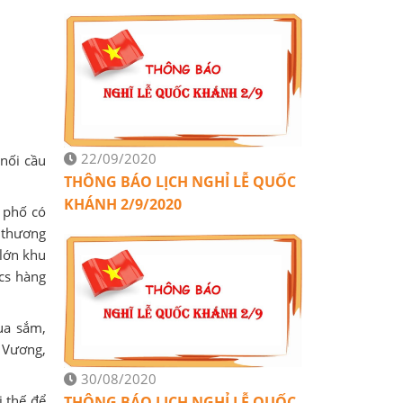
22/09/2020
nối cầu
THÔNG BÁO LỊCH NGHỈ LỄ QUỐC
KHÁNH 2/9/2020
 phố có
 thương
 lớn khu
cs hàng
ua sắm,
 Vương,
30/08/2020
i thế để
THÔNG BÁO LỊCH NGHỈ LỄ QUỐC