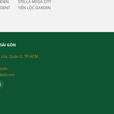
ĐIỀN
STELLA MEGA CITY
IDENT
TIẾN LỘC GARDEN
SÀI GÒN
 của, Quận 2, TP.HCM
.com
land.com