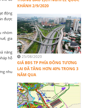
KHÁNH 2/9/2020
oạt động
sản được
ều nhóm
uế, gia
hả năng
25/08/2020
 pháp hỗ
GIÁ BĐS TP PHÍA ĐÔNG TƯƠNG
LAI ĐÃ TĂNG HƠN 40% TRONG 3
 ứng nhu
NĂM QUA