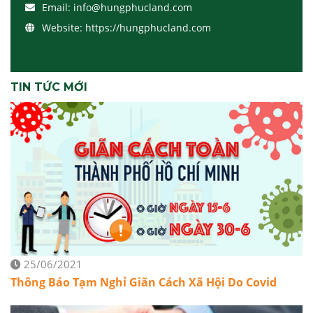
Email:
info@hungphucland.com
Website:
https://hungphucland.com
TIN TỨC MỚI
25/06/2021
Thông Báo Tạm Nghỉ Giãn Cách Xã Hội Do Covid