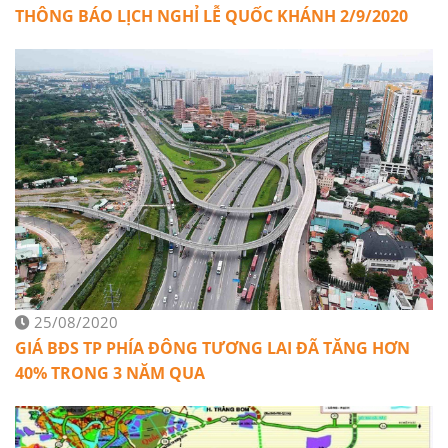
THÔNG BÁO LỊCH NGHỈ LỄ QUỐC KHÁNH 2/9/2020
25/08/2020
GIÁ BĐS TP PHÍA ĐÔNG TƯƠNG LAI ĐÃ TĂNG HƠN
40% TRONG 3 NĂM QUA