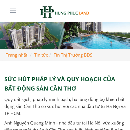
Trang nhất
Tin tức
Tin Thị Trường BĐS
SỨC HÚT PHÁP LÝ VÀ QUY HOẠCH CỦA
BẤT ĐỘNG SẢN CẦN THƠ
Quỹ đất sạch, pháp lý minh bạch, hạ tầng đồng bộ khiến bất
động sản Cần Thơ có sức hút với các nhà đầu tư từ Hà Nội và
TP HCM.
Anh Nguyễn Quang Minh - nhà đầu tư tại Hà Nội vừa xuống
tiền mua một dự án ở Cần Thơ cho biết, kinh nghiệm 8 năm