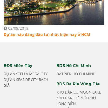
02/08/2019
Dự án nào đáng đầu tư nhất hiện nay ở HCM
BĐS Miền Tây
BDS Hồ Chí Minh
DỰ ÁN STELLA MEGA CITY
ĐẤT NỀN HỒ CHÍ MINH
DỰ ÁN SEASIDE CITY RẠCH
BDS Bà Rịa Vũng Tàu
GIÁ
KHU DÂN CƯ MOON LAKE
KHU DÂN CƯ PHỐ CHỢ
LONG ĐIỀN