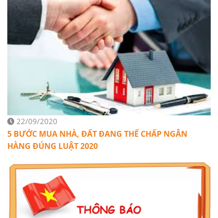
22/09/2020
5 BƯỚC MUA NHÀ, ĐẤT ĐANG THẾ CHẤP NGÂN
HÀNG ĐÚNG LUẬT 2020