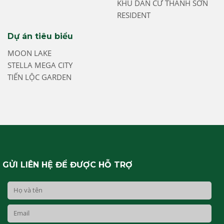
KHU DÂN CƯ THANH SƠN
RESIDENT
Dự án tiêu biểu
MOON LAKE
STELLA MEGA CITY
TIẾN LỘC GARDEN
GỬI LIÊN HỆ ĐỂ ĐƯỢC HỖ TRỢ