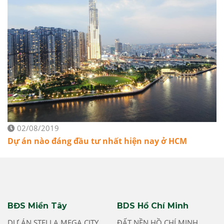
02/08/2019
Dự án nào đáng đầu tư nhất hiện nay ở HCM
BĐS Miền Tây
BDS Hồ Chí Minh
DỰ ÁN STELLA MEGA CITY
ĐẤT NỀN HỒ CHÍ MINH