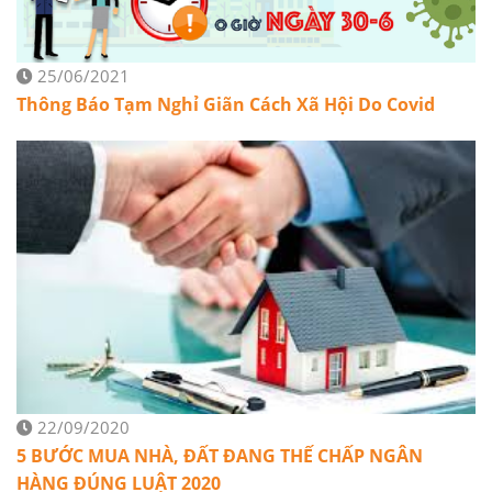
25/06/2021
Thông Báo Tạm Nghỉ Giãn Cách Xã Hội Do Covid
22/09/2020
5 BƯỚC MUA NHÀ, ĐẤT ĐANG THẾ CHẤP NGÂN
HÀNG ĐÚNG LUẬT 2020