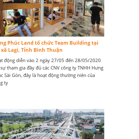
ng Phúc Land tổ chức Team Building tại
ị xã Lagi, Tỉnh Bình Thuận
t động diễn vào 2 ngày 27/05 đến 28/05/2020
 sự tham gia đầy đủ các CNV công ty TNHH Hưng
c Sài Gòn, đây là hoạt động thường niên của
g ty