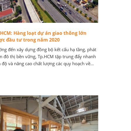
.HCM: Hàng loạt dự án giao thông lớn
ợc đầu tư trong năm 2020
ng đến xây dựng đồng bộ kết cấu hạ tầng, phát
ển đô thị bền vững, Tp.HCM tập trung đẩy nhanh
n độ và nâng cao chất lượng các quy hoạch về...