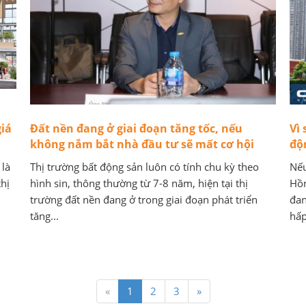
iá
Đất nền đang ở giai đoạn tăng tốc, nếu
Vì 
không nắm bắt nhà đầu tư sẽ mất cơ hội
độ
 là
Thị trường bất động sản luôn có tính chu kỳ theo
Nếu
hị
hình sin, thông thường từ 7-8 năm, hiện tại thị
Hồn
trường đất nền đang ở trong giai đoạn phát triển
đan
tăng...
hấp
«
1
2
3
»