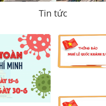
Tin tức
THÔNG BÁO LỊCH NGHỈ L
QUỐC KHÁNH 2/9/2020