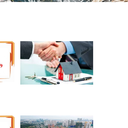
Ễ
5 BƯỚC MUA NHÀ, ĐẤT ĐANG
THẾ CHẤP NGÂN HÀNG ĐÚNG
LUẬT 2020