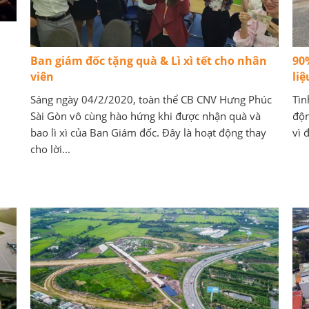
Ban giám đốc tặng quà & Lì xì tết cho nhân
90
viên
li
Sáng ngày 04/2/2020, toàn thể CB CNV Hưng Phúc
Tìn
Sài Gòn vô cùng hào hứng khi được nhận quà và
độn
bao lì xì của Ban Giám đốc. Đây là hoạt động thay
vì 
cho lời...