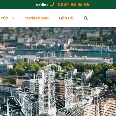
0934 86 95 96
Hotline:
 TỨC
TUYỂN DỤNG
LIÊN HỆ