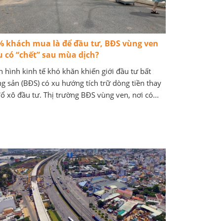
% khách mua là để đầu tư, BĐS vùng ven
ệu có “chết” sau mùa dịch?
h hình kinh tế khó khăn khiến giới đầu tư bất
g sản (BĐS) có xu hướng tích trữ dòng tiền thay
đổ xô đầu tư. Thị trường BĐS vùng ven, nơi có...