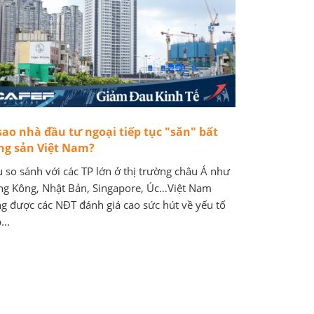
sao nhà đầu tư ngoại tiếp tục "săn" bất
ng sản Việt Nam?
 so sánh với các TP lớn ở thị trường châu Á như
g Kông, Nhật Bản, Singapore, Úc…Việt Nam
g được các NĐT đánh giá cao sức hút về yếu tố
...