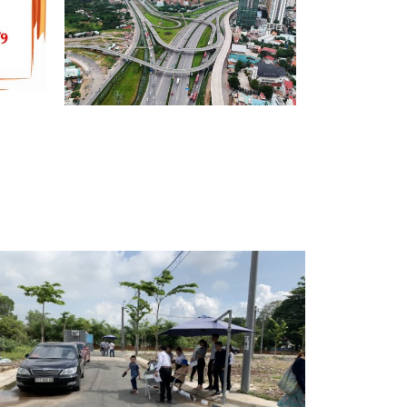
Ễ
GIÁ BĐS TP PHÍA ĐÔNG TƯƠNG
LAI ĐÃ TĂNG HƠN 40% TRONG 3
NĂM QUA