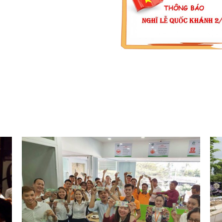
 Covid
THÔNG BÁO LỊCH NGHỈ L
QUỐC KHÁNH 2/9/2020