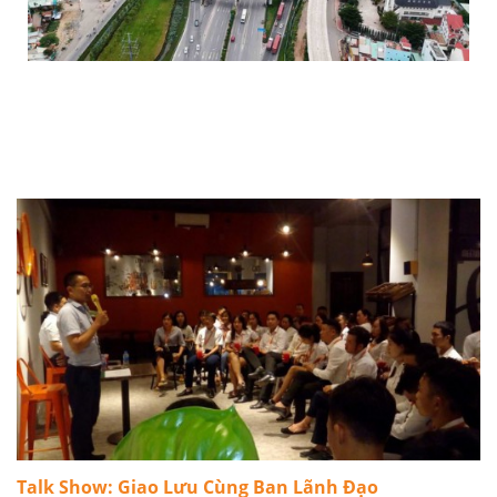
GIÁ BĐS TP PHÍA ĐÔNG TƯƠNG LAI ĐÃ TĂNG HƠN
40% TRONG 3 NĂM QUA
Talk Show: Giao Lưu Cùng Ban Lãnh Đạo