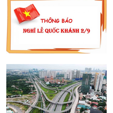
THÔNG BÁO LỊCH NGHỈ LỄ QUỐC KHÁNH 2/9/2020