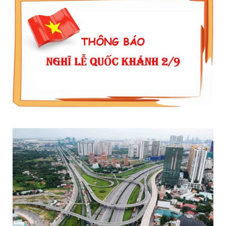
THÔNG BÁO LỊCH NGHỈ LỄ QUỐC KHÁNH 2/9/2020