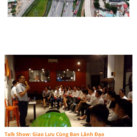
GIÁ BĐS TP PHÍA ĐÔNG TƯƠNG LAI ĐÃ TĂNG HƠN
40% TRONG 3 NĂM QUA
Talk Show: Giao Lưu Cùng Ban Lãnh Đạo