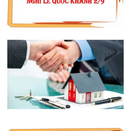
THÔNG BÁO LỊCH NGHỈ LỄ QUỐC KHÁNH 2/9/2020
5 BƯỚC MUA NHÀ, ĐẤT ĐANG THẾ CHẤP NGÂN
HÀNG ĐÚNG LUẬT 2020