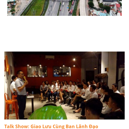
GIÁ BĐS TP PHÍA ĐÔNG TƯƠNG LAI ĐÃ TĂNG HƠN
40% TRONG 3 NĂM QUA
Talk Show: Giao Lưu Cùng Ban Lãnh Đạo