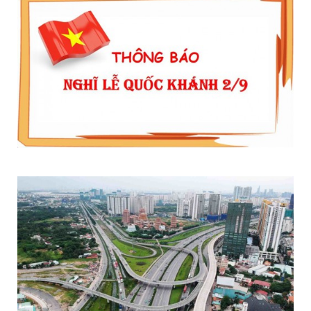
THÔNG BÁO LỊCH NGHỈ LỄ QUỐC KHÁNH 2/9/2020