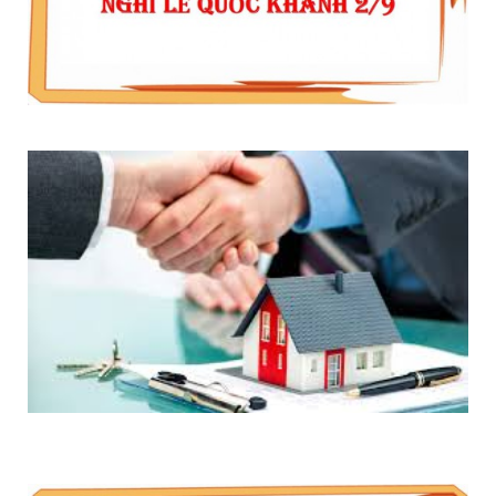
THÔNG BÁO LỊCH NGHỈ LỄ QUỐC KHÁNH 2/9/2020
5 BƯỚC MUA NHÀ, ĐẤT ĐANG THẾ CHẤP NGÂN
HÀNG ĐÚNG LUẬT 2020