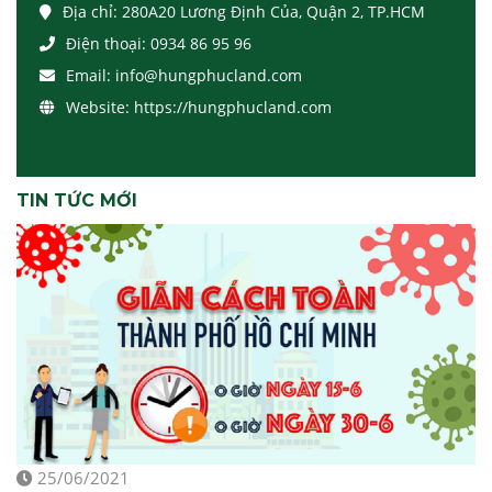
Địa chỉ:
280A20 Lương Định Của, Quận 2, TP.HCM
Điện thoại:
0934 86 95 96
Email:
info@hungphucland.com
Website:
https://hungphucland.com
TIN TỨC MỚI
25/06/2021