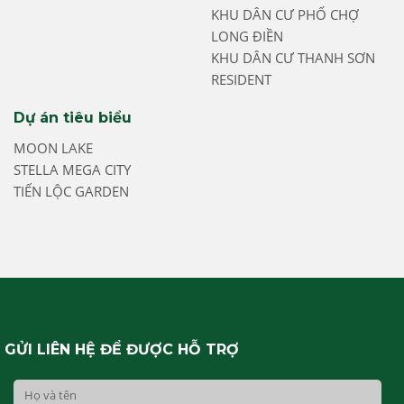
KHU DÂN CƯ PHỐ CHỢ
LONG ĐIỀN
KHU DÂN CƯ THANH SƠN
RESIDENT
Dự án tiêu biểu
MOON LAKE
STELLA MEGA CITY
TIẾN LỘC GARDEN
GỬI LIÊN HỆ ĐỂ ĐƯỢC HỖ TRỢ