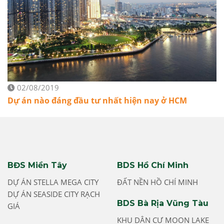
02/08/2019
Dự án nào đáng đầu tư nhất hiện nay ở HCM
BĐS Miền Tây
BDS Hồ Chí Minh
DỰ ÁN STELLA MEGA CITY
ĐẤT NỀN HỒ CHÍ MINH
DỰ ÁN SEASIDE CITY RẠCH
BDS Bà Rịa Vũng Tàu
GIÁ
KHU DÂN CƯ MOON LAKE