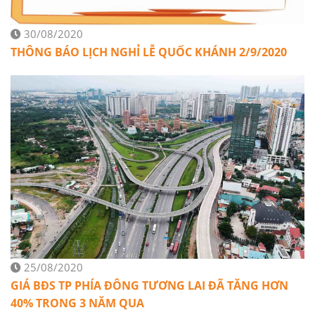
30/08/2020
THÔNG BÁO LỊCH NGHỈ LỄ QUỐC KHÁNH 2/9/2020
25/08/2020
GIÁ BĐS TP PHÍA ĐÔNG TƯƠNG LAI ĐÃ TĂNG HƠN
40% TRONG 3 NĂM QUA