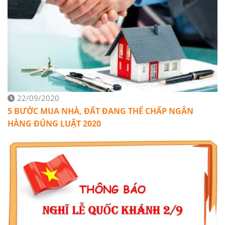
22/09/2020
5 BƯỚC MUA NHÀ, ĐẤT ĐANG THẾ CHẤP NGÂN
HÀNG ĐÚNG LUẬT 2020