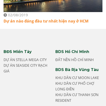
02/08/2019
Dự án nào đáng đầu tư nhất hiện nay ở HCM
BĐS Miền Tây
BDS Hồ Chí Minh
DỰ ÁN STELLA MEGA CITY
ĐẤT NỀN HỒ CHÍ MINH
DỰ ÁN SEASIDE CITY RẠCH
BDS Bà Rịa Vũng Tàu
GIÁ
KHU DÂN CƯ MOON LAKE
KHU DÂN CƯ PHỐ CHỢ
LONG ĐIỀN
KHU DÂN CƯ THANH SƠN
RESIDENT