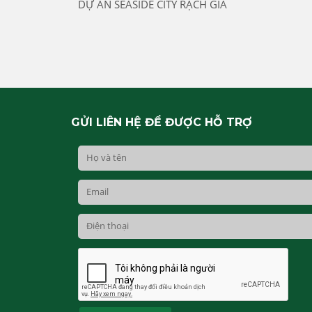
DỰ ÁN SEASIDE CITY RẠCH GIÁ
GỬI LIÊN HỆ ĐỂ ĐƯỢC HỖ TRỢ