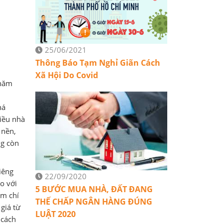
25/06/2021
Thông Báo Tạm Nghỉ Giãn Cách
Xã Hội Do Covid
 năm
há
hiều nhà
 nền,
ng còn
iêng
22/09/2020
o với
5 BƯỚC MUA NHÀ, ĐẤT ĐANG
ậm chí
THẾ CHẤP NGÂN HÀNG ĐÚNG
giá từ
LUẬT 2020
 cách