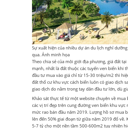
Sự xuất hiện của nhiều dự án du lịch nghỉ dưỡn
qua. Ảnh minh họa
Theo chia sẻ của môi giới địa phương, giá đất t
mạnh, nhất là đất thuộc các tuyến ven biển khi t
đầu tư mua vào giá chỉ từ 15-30 triệu/m2 thì hiện
đất thổ cư khu vực cách biển luôn có giao dịch 
giao dịch do nằm trong tay dân đầu tư lớn, dù giá
Khảo sát thực tế từ một website chuyên về mua bá
các vị trí đẹp trên cung đường ven biển khu vực
mức rao bán đầu năm 2019. Lượng hồ sơ mua bán
lên đến 50% giai đoạn từ giữa năm 2019 đổ về. 
5-7 tỷ cho một nền tầm 500-600m2 tuy nhiên hi