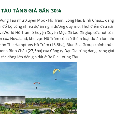
G TÀU TĂNG GIÁ GẦN 30%
 - Vũng Tàu như Xuyên Mộc - Hồ Tràm, Long Hải, Bình Châu… đang
ớn đổ bộ cùng nhiều dự án nghỉ dưỡng quy mô. Thời điểm đầu nă
NovaWorld Hồ Tràm ở huyện Xuyên Mộc đã tạo đà giúp sức hút của
án của Novaland, khu vực Hồ Tràm còn có thêm loạt dự án lớn nh
ự án The Hamptons Hồ Tràm (16,8ha); Blue Sea Group chính thức
oona Bình Châu (27,5ha) của Công ty Đạt Gia cũng đang trong gia
tác động lớn đến giá đất ở Bà Rịa - Vũng Tàu.