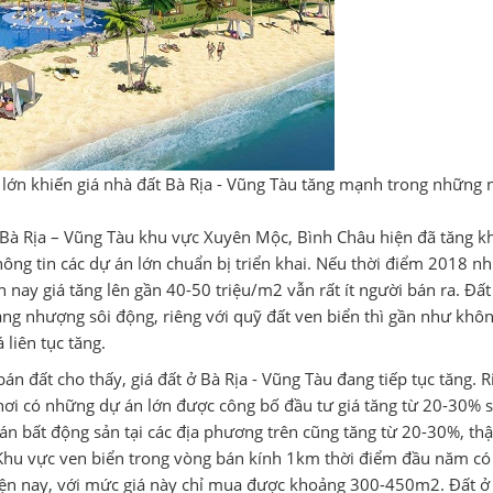
g lớn khiến giá nhà đất Bà Rịa - Vũng Tàu tăng mạnh trong những
ại Bà Rịa – Vũng Tàu khu vực Xuyên Mộc, Bình Châu hiện đã tăng k
hông tin các dự án lớn chuẩn bị triển khai. Nếu thời điểm 2018 n
 nay giá tăng lên gần 40-50 triệu/m2 vẫn rất ít người bán ra. Đất
sang nhượng sôi động, riêng với quỹ đất ven biển thì gần như khô
 liên tục tăng.
n đất cho thấy, giá đất ở Bà Rịa - Vũng Tàu đang tiếp tục tăng. R
 nơi có những dự án lớn được công bố đầu tư giá tăng từ 20-30% s
 bất động sản tại các địa phương trên cũng tăng từ 20-30%, th
Khu vực ven biển trong vòng bán kính 1km thời điểm đầu năm có 
ện nay, với mức giá này chỉ mua được khoảng 300-450m2. Đất ở