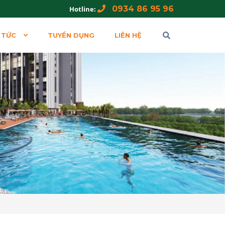
0934 86 95 96
Hotline:
 TỨC
TUYỂN DỤNG
LIÊN HỆ