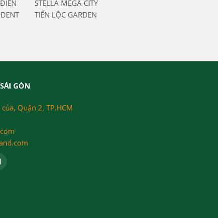
ĐIỀN
STELLA MEGA CITY
IDENT
TIẾN LỘC GARDEN
SÀI GÒN
 của, Quận 2, TP.HCM
.com
land.com