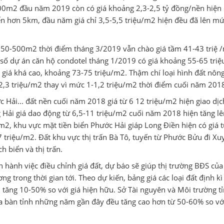
00m2 đầu năm 2019 còn có giá khoảng 2,3-2,5 tỷ đồng/nền hiện
iển hơn 5km, đầu năm giá chỉ 3,5-5,5 triệu/m2 hiện đều đã lên mứ
đất 350-500m2 thời điểm tháng 3/2019 vẫn chào giá tầm 41-43 triệ 
t số dự án căn hộ condotel tháng 1/2019 có giá khoảng 55-65 tri
iá khá cao, khoảng 73-75 triệu/m2. Thậm chí loại hình đất nôn
5-2,3 triệu/m2 thay vì mức 1-1,2 triệu/m2 thời điểm cuối năm 201
ải... đất nền cuối năm 2018 giá từ 6 12 triệu/m2 hiện giao dịc
 Hải giá dao động từ 6,5-11 triệu/m2 cuối năm 2018 hiện tăng lê
m2, khu vực mặt tiền biển Phước Hải giáp Long Điền hiện có giá t
 triệu/m2. Đất khu vực thị trấn Bà Tô, tuyến từ Phước Bửu đi Xu
h biển và thị trấn.
 hành việc điều chỉnh giá đất, dự báo sẽ giúp thị trường BĐS của
ng trong thời gian tới. Theo dự kiến, bảng giá các loại đất định k
h tăng 10-50% so với giá hiện hữu. Sở Tài nguyên và Môi trường t
 địa bàn tỉnh những năm gần đây đều tăng cao hơn từ 50-60% so vớ