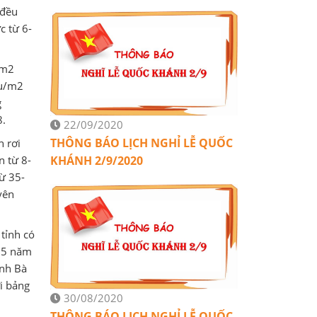
 đều
c từ 6-
/m2
ệu/m2
g
8.
22/09/2020
THÔNG BÁO LỊCH NGHỈ LỄ QUỐC
h rơi
n từ 8-
KHÁNH 2/9/2020
ừ 35-
yên
 tỉnh có
ì 5 năm
ỉnh Bà
i bảng
30/08/2020
THÔNG BÁO LỊCH NGHỈ LỄ QUỐC