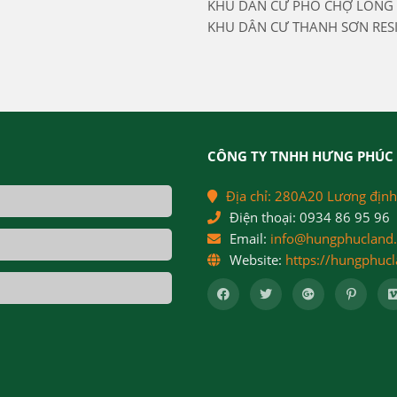
KHU DÂN CƯ PHỐ CHỢ LONG 
KHU DÂN CƯ THANH SƠN RES
CÔNG TY TNHH HƯNG PHÚC 
Địa chỉ:
280A20 Lương định
Điện thoại:
0934 86 95 96
Email:
info@hungphucland
Website:
https://hungphuc