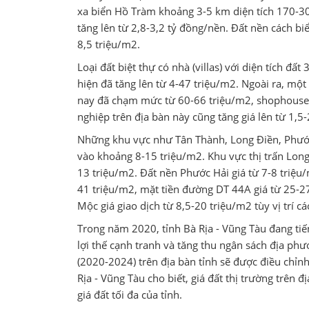
xa biển Hồ Tràm khoảng 3-5 km diện tích 170-3
tăng lên từ 2,8-3,2 tỷ đồng/nền. Đất nền cách b
8,5 triệu/m2.
Loại đất biệt thự có nhà (villas) với diện tích 
hiện đã tăng lên từ 4-47 triệu/m2. Ngoài ra, mộ
nay đã chạm mức từ 60-66 triệu/m2, shophouse g
nghiệp trên địa bàn này cũng tăng giá lên từ 1,
Những khu vực như Tân Thành, Long Điền, Phước H
vào khoảng 8-15 triệu/m2. Khu vực thị trấn Long
13 triệu/m2. Đất nền Phước Hải giá từ 7-8 triệu/
41 triệu/m2, mặt tiền đường DT 44A giá từ 25-27
Mộc giá giao dịch từ 8,5-20 triệu/m2 tùy vị trí các
Trong năm 2020, tỉnh Bà Rịa - Vũng Tàu đang tiến
lợi thế cạnh tranh và tăng thu ngân sách địa phươ
(2020-2024) trên địa bàn tỉnh sẽ được điều chỉn
Rịa - Vũng Tàu cho biết, giá đất thị trường trên
giá đất tối đa của tỉnh.