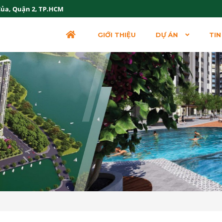
Của, Quận 2, TP.HCM
GIỚI THIỆU
DỰ ÁN
TIN