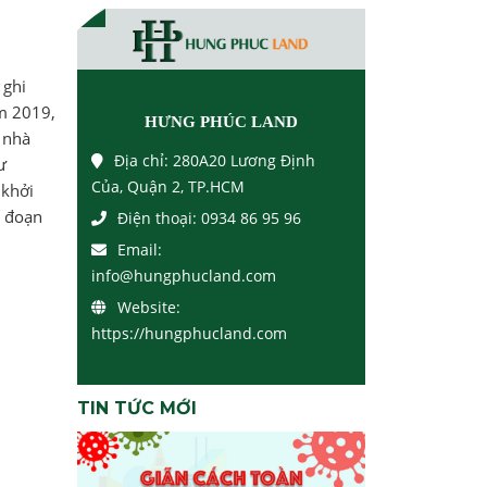
 ghi
m 2019,
HƯNG PHÚC LAND
 nhà
Địa chỉ:
280A20 Lương Định
ư
Của, Quận 2, TP.HCM
 khởi
i đoạn
Điện thoại:
0934 86 95 96
Email:
info@hungphucland.com
Website:
https://hungphucland.com
TIN TỨC MỚI