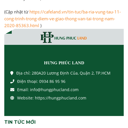
(Cập nhật từ
https://cafeland.vn/tin-tuc/ba-ria-vung-tau-11-
cong-trinh-trong-diem-ve-giao-thong-van-tai-trong-nam-
2020-85363.html
)
HƯNG PHÚC LAND
Địa chỉ:
280A20 Lương Định Của, Quận 2, TP.HCM
Điện thoại:
0934 86 95 96
Email:
info@hungphucland.com
Website:
https://hungphucland.com
TIN TỨC MỚI