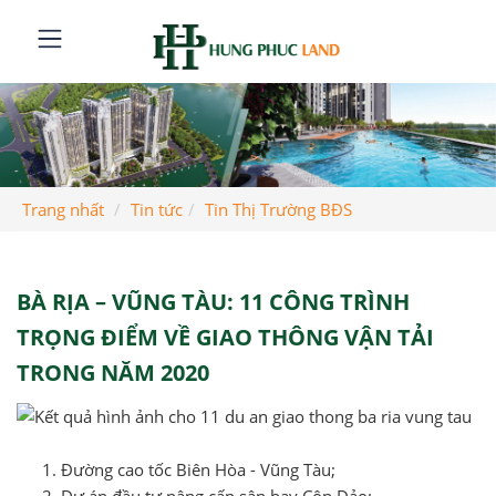
Trang nhất
Tin tức
Tin Thị Trường BĐS
BÀ RỊA – VŨNG TÀU: 11 CÔNG TRÌNH
TRỌNG ĐIỂM VỀ GIAO THÔNG VẬN TẢI
TRONG NĂM 2020
Đường cao tốc Biên Hòa - Vũng Tàu;
Dự án đầu tư nâng cấp sân bay Côn Đảo;